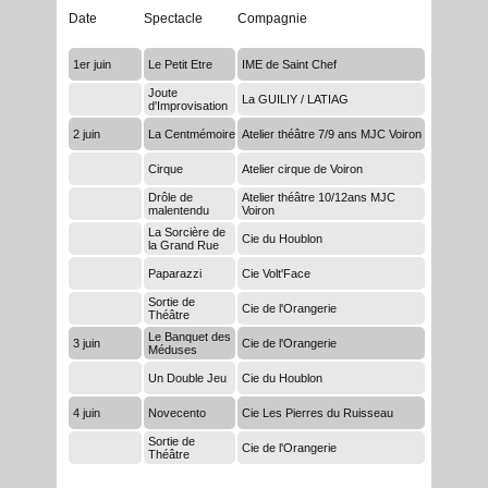
Date
Spectacle
Compagnie
1er juin
Le Petit Etre
IME de Saint Chef
Joute
La GUILIY / LATIAG
d'Improvisation
2 juin
La Centmémoire
Atelier théâtre 7/9 ans MJC Voiron
Cirque
Atelier cirque de Voiron
Drôle de
Atelier théâtre 10/12ans MJC
malentendu
Voiron
La Sorcière de
Cie du Houblon
la Grand Rue
Paparazzi
Cie Volt'Face
Sortie de
Cie de l'Orangerie
Théâtre
Le Banquet des
3 juin
Cie de l'Orangerie
Méduses
Un Double Jeu
Cie du Houblon
4 juin
Novecento
Cie Les Pierres du Ruisseau
Sortie de
Cie de l'Orangerie
Théâtre