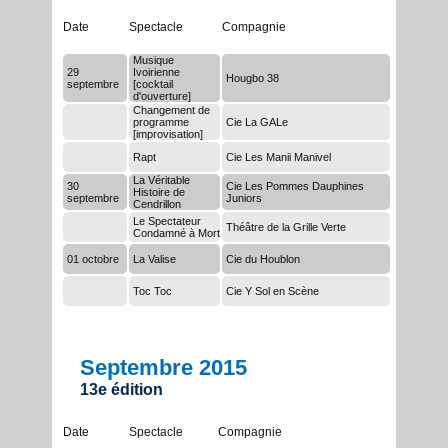
Date
Spectacle
Compagnie
Musique
29
Ivoirienne
Hougbo 38
septembre
[cocktail
d'ouverture]
Changement de
programme
Cie La GALe
[improvisation]
Rapt
Cie Les Manii Manivel
La Véritable
30
Cie Les Pommes Dauphines
Histoire de
septembre
Juniors
Cendrillon
Le Spectateur
Théâtre de la Grille Verte
Condamné à Mort
01 octobre
La Valise
Cie du Houblon
Toc Toc
Cie Y Sol en Scène
Septembre 2015
13e édition
Date
Spectacle
Compagnie