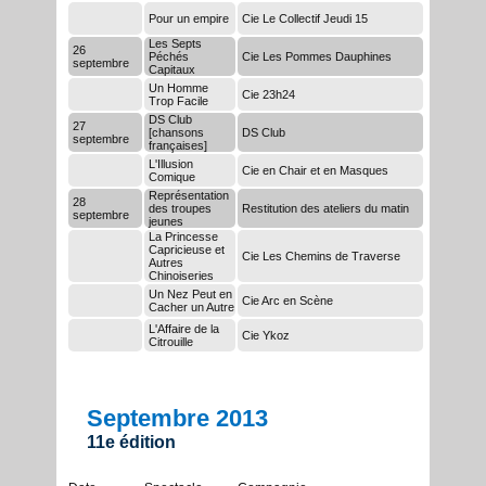
Pour un empire
Cie Le Collectif Jeudi 15
Les Septs
26
Péchés
Cie Les Pommes Dauphines
septembre
Capitaux
Un Homme
Cie 23h24
Trop Facile
DS Club
27
[chansons
DS Club
septembre
françaises]
L'Illusion
Cie en Chair et en Masques
Comique
Représentation
28
des troupes
Restitution des ateliers du matin
septembre
jeunes
La Princesse
Capricieuse et
Cie Les Chemins de Traverse
Autres
Chinoiseries
Un Nez Peut en
Cie Arc en Scène
Cacher un Autre
L'Affaire de la
Cie Ykoz
Citrouille
Septembre 2013
11e édition