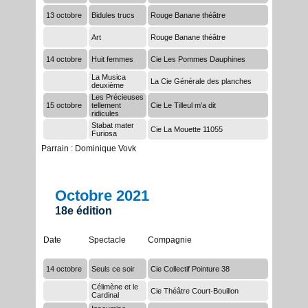
13 octobre
Bidules trucs
Rouge Banane théâtre
Accueil
Art
Rouge Banane théâtre
14 octobre
Huit femmes
Site complet
Cie Les Pommes Dauphines
La Musica
La Cie Générale des planches
deuxième
Les Précieuses
15 octobre
tellement
Cie Le Tilleul m'a dit
ridicules
Stabat mater
Cie La Mouette 11055
Furiosa
Parrain : Dominique Vovk
Octobre 2021
18e édition
Date
Spectacle
Compagnie
14 octobre
Seuls ce soir
Cie Collectif Pointure 38
Célimène et le
Cie Théâtre Court-Bouillon
Cardinal