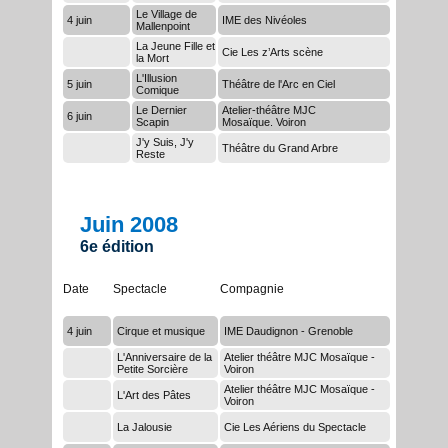
Le Village de
4 juin
IME des Nivéoles
Mallenpoint
La Jeune Fille et
Cie Les z’Arts scène
la Mort
L'Illusion
5 juin
Théâtre de l'Arc en Ciel
Comique
Le Dernier
Atelier-théâtre MJC
6 juin
Scapin
Mosaïque. Voiron
J'y Suis, J'y
Théâtre du Grand Arbre
Reste
Juin 2008
6e édition
Date
Spectacle
Compagnie
4 juin
Cirque et musique
IME Daudignon - Grenoble
L'Anniversaire de la
Atelier théâtre MJC Mosaïque -
Petite Sorcière
Voiron
Atelier théâtre MJC Mosaïque -
L'Art des Pâtes
Voiron
La Jalousie
Cie Les Aériens du Spectacle