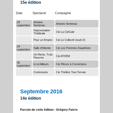
15e édition
Date
Spectacle
Compagnie
28
Antoine
Antoine Sentenac
septembre
Sentenac
Improvisation
Cie La CieGale
Théâtrale
Pour un Empire
Cie Le Collectif Jeudi 15
29
Salle d'Attente
Cie Les Pommes Dauphines
septembre
Un Riche, Trois
Cie ATHEM
Pauvres
30
Ici et Ailleurs
Cie Pièces à Convictions
septembre
Contresens
Cie Théâtre Tout Terrain
Septembre 2016
14e édition
Parrain de cette édition : Grégory Faivre