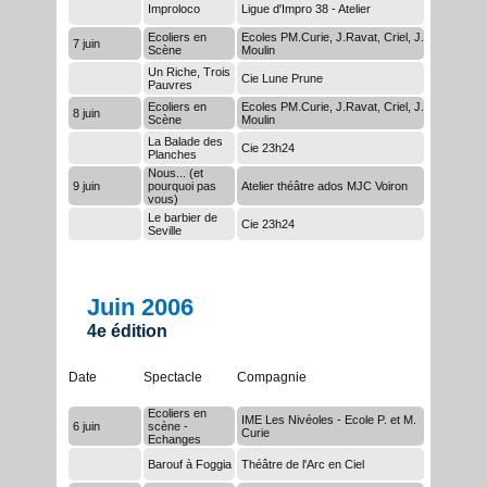
Improloco
Ligue d'Impro 38 - Atelier
Ecoliers en
Ecoles PM.Curie, J.Ravat, Criel, J.
7 juin
Scène
Moulin
Un Riche, Trois
Cie Lune Prune
Pauvres
Ecoliers en
Ecoles PM.Curie, J.Ravat, Criel, J.
8 juin
Scène
Moulin
La Balade des
Cie 23h24
Planches
Nous... (et
9 juin
pourquoi pas
Atelier théâtre ados MJC Voiron
vous)
Le barbier de
Cie 23h24
Seville
Juin 2006
4e édition
Date
Spectacle
Compagnie
Ecoliers en
IME Les Nivéoles - Ecole P. et M.
6 juin
scène -
Curie
Echanges
Barouf à Foggia
Théâtre de l'Arc en Ciel