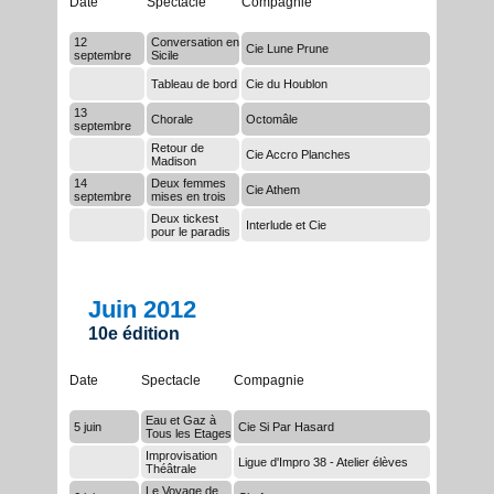
Date
Spectacle
Compagnie
12
Conversation en
Cie Lune Prune
septembre
Sicile
Tableau de bord
Cie du Houblon
13
Chorale
Octomâle
septembre
Retour de
Cie Accro Planches
Madison
14
Deux femmes
Cie Athem
septembre
mises en trois
Deux tickest
Interlude et Cie
pour le paradis
Juin 2012
10e édition
Date
Spectacle
Compagnie
Eau et Gaz à
5 juin
Cie Si Par Hasard
Tous les Etages
Improvisation
Ligue d'Impro 38 - Atelier élèves
Théâtrale
Le Voyage de