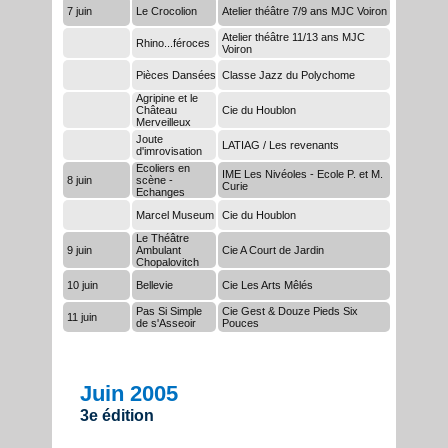
7 juin
Le Crocolion
Atelier théâtre 7/9 ans MJC Voiron
Atelier théâtre 11/13 ans MJC
Rhino...féroces
Voiron
Pièces Dansées
Classe Jazz du Polychome
Agripine et le
Château
Cie du Houblon
Merveilleux
Joute
LATIAG / Les revenants
d'imrovisation
Ecoliers en
IME Les Nivéoles - Ecole P. et M.
8 juin
scène -
Curie
Echanges
Marcel Museum
Cie du Houblon
Le Théâtre
9 juin
Ambulant
Cie A Court de Jardin
Chopalovitch
10 juin
Bellevie
Cie Les Arts Mêlés
Pas Si Simple
Cie Gest & Douze Pieds Six
11 juin
de s'Asseoir
Pouces
Juin 2005
3e édition