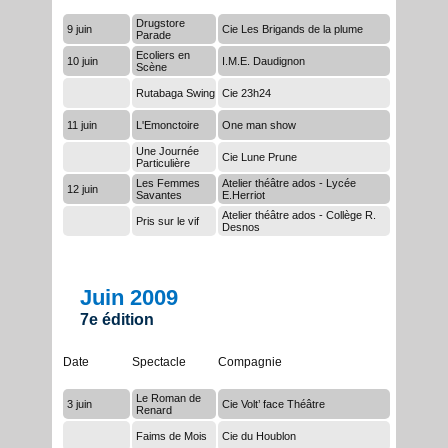
Drugstore
9 juin
Cie Les Brigands de la plume
Parade
Ecoliers en
10 juin
I.M.E. Daudignon
Scène
Rutabaga Swing
Cie 23h24
11 juin
L'Emonctoire
One man show
Une Journée
Cie Lune Prune
Particulière
Les Femmes
Atelier théâtre ados - Lycée
12 juin
Savantes
E.Herriot
Atelier théâtre ados - Collège R.
Pris sur le vif
Desnos
Juin 2009
7e édition
Date
Spectacle
Compagnie
Le Roman de
3 juin
Cie Volt’ face Théâtre
Renard
Faims de Mois
Cie du Houblon