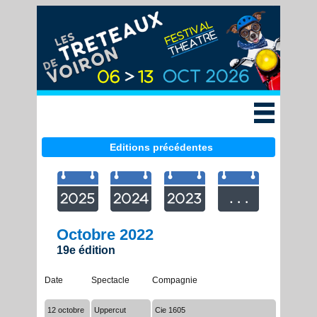
Edition 2026
Billetterie
Accès & Infos
Le festival
Editions précédentes
Historique
Candidature
Octobre 2022
19e édition
Nos
partenaires
Date
Spectacle
Compagnie
Contact
12 octobre
Uppercut
Cie 1605