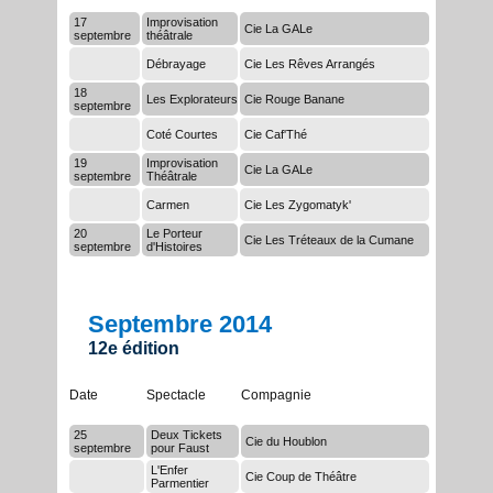
17
Improvisation
Cie La GALe
septembre
théâtrale
Débrayage
Cie Les Rêves Arrangés
18
Les Explorateurs
Cie Rouge Banane
septembre
Coté Courtes
Cie Caf'Thé
19
Improvisation
Cie La GALe
septembre
Théâtrale
Carmen
Cie Les Zygomatyk'
20
Le Porteur
Cie Les Tréteaux de la Cumane
septembre
d'Histoires
Septembre 2014
12e édition
Date
Spectacle
Compagnie
25
Deux Tickets
Cie du Houblon
septembre
pour Faust
L'Enfer
Cie Coup de Théâtre
Parmentier