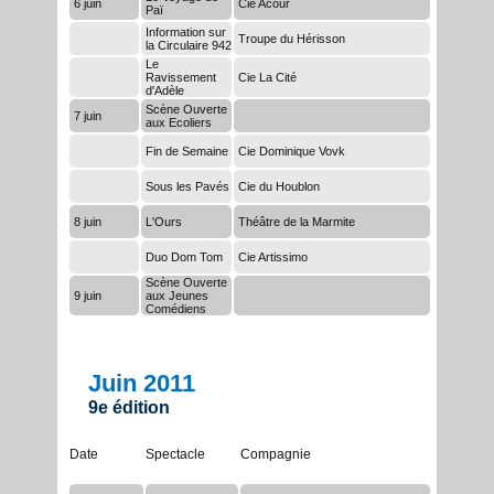
6 juin
Cie Acour
Paï
Information sur
Troupe du Hérisson
la Circulaire 942
Le
Ravissement
Cie La Cité
d'Adèle
Scène Ouverte
7 juin
aux Ecoliers
Fin de Semaine
Cie Dominique Vovk
Sous les Pavés
Cie du Houblon
8 juin
L'Ours
Théâtre de la Marmite
Duo Dom Tom
Cie Artissimo
Scène Ouverte
9 juin
aux Jeunes
Comédiens
Juin 2011
9e édition
Date
Spectacle
Compagnie