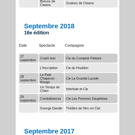
Brèves de
Graines de Clowns
Clowns
Septembre 2018
16e édition
Date
Spectacle
Compagnie
27
Crash test
Cie du Comptoir Flottant
septembre
L'Inscription
Cie du Houblon
Le Petit
28
Chaperon
Cie La Grande Luciole
septembre
Rouge
Un Temps de
Interlude et Cie
Chien
29
Condoléances
Cie Les Pommes Dauphines
septembre
George Dandin
Théâtre de l'Arc en Ciel
Septembre 2017