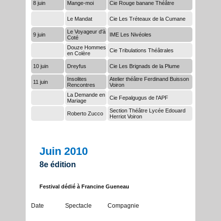
8 juin
Mange-moi
Cie Rouge banane Théâtre
Le Mandat
Cie Les Tréteaux de la Cumane
Le Voyageur d'à
9 juin
IME Les Nivéoles
Coté
Douze Hommes
Cie Tribulations Théâtrales
en Colère
10 juin
Dreyfus
Cie Les Brignads de la Plume
Insolites
Atelier théâtre Ferdinand Buisson
11 juin
Rencontres
Voiron
La Demande en
Cie Fepalgugus de l'APF
Mariage
Section Théâtre Lycée Edouard
Roberto Zucco
Herriot Voiron
Juin 2010
8e édition
Festival dédié à Francine Gueneau
Date
Spectacle
Compagnie