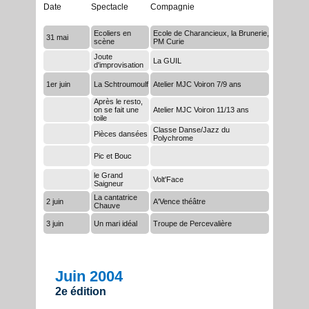
Date
Spectacle
Compagnie
Ecoliers en
Ecole de Charancieux, la Brunerie,
31 mai
scène
PM Curie
Joute
La GUIL
d'improvisation
1er juin
La Schtroumoulf
Atelier MJC Voiron 7/9 ans
Après le resto,
on se fait une
Atelier MJC Voiron 11/13 ans
toile
Classe Danse/Jazz du
Pièces dansées
Polychrome
Pic et Bouc
le Grand
Volt'Face
Saigneur
La cantatrice
2 juin
A'Vence théâtre
Chauve
3 juin
Un mari idéal
Troupe de Percevalière
Juin 2004
2e édition