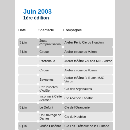
Juin 2003
1ère édition
Date
Spectacle
Compagnie
Jouts
3 juin
Atelier Péri / Cie du Houblon
d'Improvisation
4 juin
Cirque
Atelier cirque de Voiron
L'Artichaud
Atelier théâtre 7/9 ans MJC Voiron
Cirque
Atelier cirque de Voiron
Atelier théâtre 9/11 ans MJC
Saynettes
Voiron
Cet' Pucelles
Cie des Argonautes
d'Adèle
Inconnu à Cette
Cie A'Vence Théâtre
Adresse
5 juin
Le Défunt
Cie de l'Orangerie
Un Ouvrage de
Cie du Houblon
Dames
6 juin
Veillée Funèbre
Cie Les Tréteaux de la Cumane