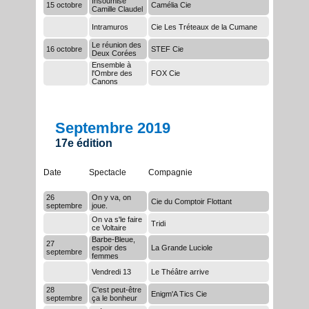
Insoumise
15 octobre
Camélia Cie
Camille Claudel
Intramuros
Cie Les Tréteaux de la Cumane
Le réunion des
16 octobre
STEF Cie
Deux Corées
Ensemble à
l'Ombre des
FOX Cie
Canons
Septembre 2019
17e édition
Date
Spectacle
Compagnie
26
On y va, on
Cie du Comptoir Flottant
septembre
joue.
On va s'le faire
Tridi
ce Voltaire
Barbe-Bleue,
27
espoir des
La Grande Luciole
septembre
femmes
Vendredi 13
Le Théâtre arrive
28
C'est peut-être
Enigm'A Tics Cie
septembre
ça le bonheur