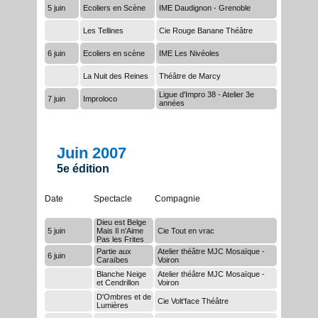
5 juin
Ecoliers en Scène
IME Daudignon - Grenoble
Les Tellines
Cie Rouge Banane Théâtre
6 juin
Ecoliers en scène
IME Les Nivéoles
La Nuit des Reines
Théâtre de Marcy
Ligue d'Impro 38 - Atelier 3e
7 juin
Improloco
années
Juin 2007
5e édition
Date
Spectacle
Compagnie
Dieu est Belge
5 juin
Mais Il n'Aime
Cie Tout en vrac
Pas les Frites
Partie aux
Atelier théâtre MJC Mosaïque -
6 juin
Caraïbes
Voiron
Blanche Neige
Atelier théâtre MJC Mosaïque -
et Cendrillon
Voiron
D'Ombres et de
Cie Volt'face Théâtre
Lumières