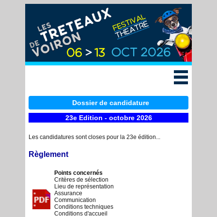
Edition 2026
Billetterie
Accès & Infos
Le festival
Dossier de candidature
23e Edition - octobre 2026
Historique
Les candidatures sont closes pour la 23e édition...
Candidature
Règlement
Nos
Points concernés
Critères de sélection
partenaires
Lieu de représentation
Assurance
Communication
Conditions techniques
Contact
Conditions d'accueil